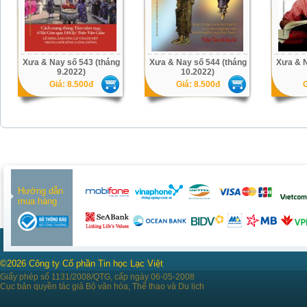
Xưa & Nay số 543 (tháng
Xưa & Nay số 544 (tháng
Xưa & N
9.2022)
10.2022)
Giá: 8.500đ
Giá: 8.500đ
G
Hướng dẫn
mua hàng
©2026 Công ty Cổ phần Tin học Lạc Việt
Giấy phép số 1131/2008/QTG, cấp ngày 06-05-2008
Cục bản quyền tác giả Bộ văn hóa, Thể thao và Du lịch