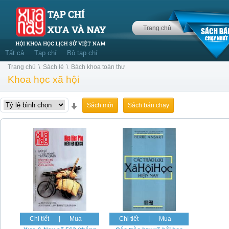
Trang chủ
Tất cả
Tạp chí
Bộ tạp chí
\
\
Trang chủ
Sách lẻ
Bách khoa toàn thư
Khoa học xã hội
Sách mới
Sách bán chạy
Chi tiết
|
Mua
Chi tiết
|
Mua