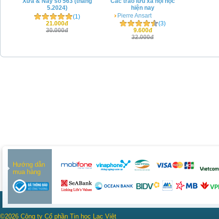
Xưa & Nay số 563 (tháng
Các trào lưu xã hội học
5.2024)
hiện nay
Pierre Ansart
(1)
21.000đ
(3)
30.000đ
9.600đ
32.000đ
Hướng dẫn
mua hàng
©2026 Công ty Cổ phần Tin học Lạc Việt