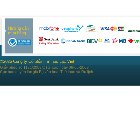
Hướng dẫn
mua hàng
©2026 Công ty Cổ phần Tin học Lạc Việt
Giấy phép số 1131/2008/QTG, cấp ngày 06-05-2008
Cục bản quyền tác giả Bộ văn hóa, Thể thao và Du lịch