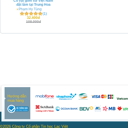
Cổ vật gốm sứ Việt Nam
đặt làm tại Trung Hoa
Phạm Hy Tùng
(1)
32.400đ
108.000đ
Hướng dẫn
mua hàng
©2026 Công ty Cổ phần Tin học Lạc Việt