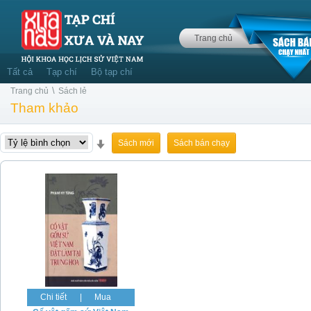
Trang chủ
Tất cả
Tạp chí
Bộ tạp chí
\
Trang chủ
Sách lẻ
Tham khảo
Sách mới
Sách bán chạy
Chi tiết
|
Mua