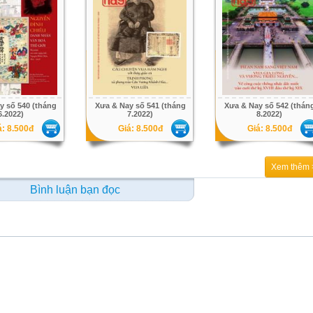
y số 540 (tháng
Xưa & Nay số 541 (tháng
Xưa & Nay số 542 (thán
6.2022)
7.2022)
8.2022)
á: 8.500đ
Giá: 8.500đ
Giá: 8.500đ
Xem thêm 
Bình luận bạn đọc