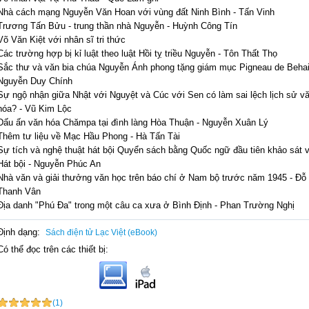
Nhà cách mạng Nguyễn Văn Hoan với vùng đất Ninh Bình - Tấn Vinh
Trương Tấn Bửu - trung thần nhà Nguyễn - Huỳnh Công Tín
Võ Văn Kiệt với nhân sĩ tri thức
Các trường hợp bị kỉ luật theo luật Hồi tỵ triều Nguyễn - Tôn Thất Thọ
Sắc thư và văn bia chúa Nguyễn Ánh phong tặng giám mục Pigneau de Behai
Nguyễn Duy Chính
Sự ngộ nhận giữa Nhật với Nguyệt và Cúc với Sen có làm sai lệch lịch sử v
hóa? - Vũ Kim Lộc
Dấu ấn văn hóa Chămpa tại đình làng Hòa Thuận - Nguyễn Xuân Lý
Thêm tư liệu về Mạc Hầu Phong - Hà Tấn Tài
Sự tích và nghệ thuật hát bội Quyển sách bằng Quốc ngữ đầu tiên khảo sát 
Hát bội - Nguyễn Phúc An
Nhà văn và giải thưởng văn học trên báo chí ở Nam bộ trước năm 1945 - Đỗ 
Thanh Vân
Địa danh "Phú Đa" trong một câu ca xưa ở Bình Định - Phan Trường Nghị
Định dạng:
Sách điện tử Lạc Việt (eBook)
Có thể đọc trên các thiết bị:
(1)