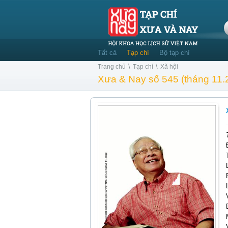
Tất cả
Tạp chí
Bộ tạp chí
\
\
Trang chủ
Tạp chí
Xã hội
Xưa & Nay số 545 (tháng 11.