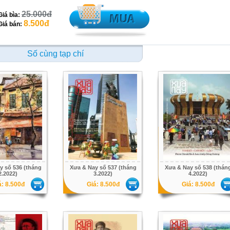
25.000đ
Giá bìa:
8.500đ
Giá bán:
Số cùng tạp chí
y số 536 (tháng
Xưa & Nay số 537 (tháng
Xưa & Nay số 538 (thán
2.2022)
3.2022)
4.2022)
á: 8.500đ
Giá: 8.500đ
Giá: 8.500đ