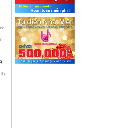
ne -
ăn
về
Thị