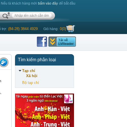
. Nếu là khách hàng mới
bấm vào đây
để bắt đầu
(84-28) 3844 4929
0
(
0
)
 trợ:
Giỏ hàng:
Tìm kiếm phân loại
Tạp chí
Xã hội
h
Bộ tạp chí
,