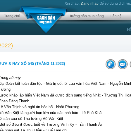
Xin chào,
Đăng nhập
để sử dụng dịch vụ
Trang chủ
Hướng dẫn mua hàng
Liên hệ
Hỗ
2022)
XƯA & NAY SỐ 545 (THÁNG 11.2022)
Trong số này:
Đại đoàn kết toàn dân tộc - Giá trị cốt lõi của văn hóa Việt Nam - Nguyễn Min
Tường
Lược khảo lập hiến Việt Nam đã được dịch sang tiếng Nhật - Trương Thị Hòa
Phan Đăng Thanh
Lê Văn Thịnh và nghi án hóa hổ - Nhật Phương
Võ Văn Kiệt là người bạn lớn của các nhà báo - Lê Phú Khải
Di sản của cố Thủ tướng Võ Văn Kiệt
Một số điều ít được biết về Trương Vĩnh Ký - Trần Thanh Ái
Về nhân vật Tạ Thu Thầu - Quế Lâm ghi