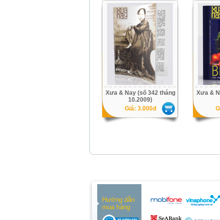
Xưa & Nay (số 342 tháng
Xưa & N
10.2009)
Giá: 3.000đ
G
Hướng dẫn
mua hàng