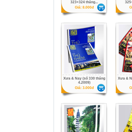
323+324 tháng...
325+
Giá: 8.000đ
G
Xưa & Nay (số 330 tháng
Xưa & N
4.2009)
Giá: 3.000đ
G