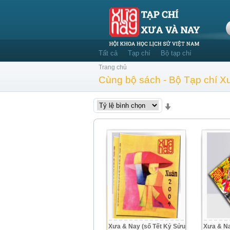
Tất cả
Tạp chí
Bộ tạp chí
Trang chủ
Cùng bộ sách - Bộ Tạp chí 
Xưa & Nay (số Tết Kỷ Sửu
Xưa & Na