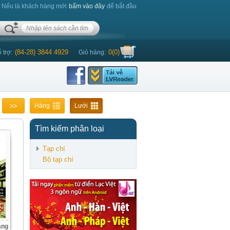
. Nếu là khách hàng mới
bấm vào đây
để bắt đầu
(84-28) 3844 4929
0
(
0
)
 trợ:
Giỏ hàng:
Hàng
Lưới
Tìm kiếm phân loại
Tạp chí
Bộ tạp chí
áng