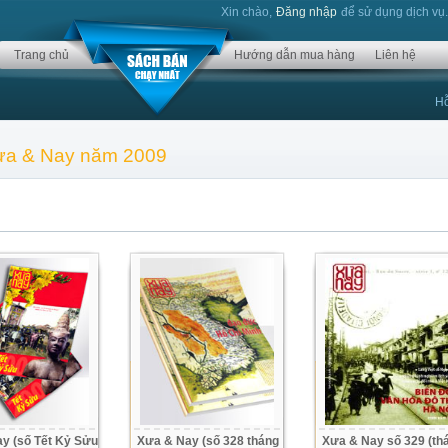
Xin chào,
Đăng nhập
để sử dụng dịch vụ
Trang chủ
Hướng dẫn mua hàng
Liên hệ
Hỗ
Xưa & Nay năm 2009
y (số Tết Kỷ Sửu
Xưa & Nay (số 328 tháng
Xưa & Nay số 329 (th