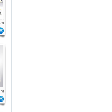
áng
áng