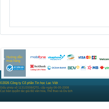
Hướng dẫn
mua hàng
©2026 Công ty Cổ phần Tin học Lạc Việt
Giấy phép số 1131/2008/QTG, cấp ngày 06-05-2008
Cục bản quyền tác giả Bộ văn hóa, Thể thao và Du lịch