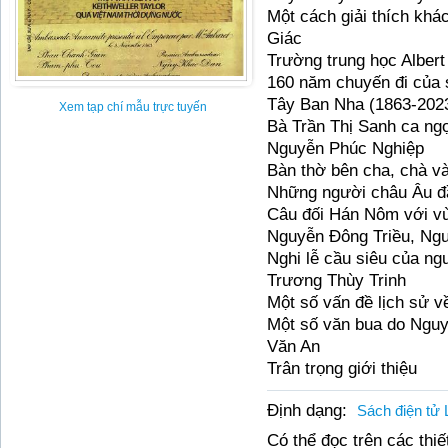
Một cách giải thích khá
Giác
Trường trung học Albert
160 năm chuyến đi của
Tây Ban Nha (1863-202
Xem tạp chí mẫu trực tuyến
Bà Trần Thị Sanh ca ngợ
Nguyễn Phúc Nghiệp
Bàn thờ bên cha, chà v
Những người châu Âu đầ
Câu đối Hán Nôm với vù
Nguyễn Đông Triều, Ng
Nghi lễ cầu siêu của ngư
Trương Thùy Trinh
Một số vấn đề lịch sử 
Một số văn bua do Ngu
Văn An
Trân trọng giới thiệu
Định dạng:
Sách điện tử 
Có thể đọc trên các thiết