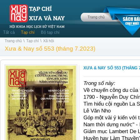
Trang chủ
Tất cả
Tạp chí
Bộ tạp chí
\
\
Trang chủ
Tạp chí
Xã hội
Xưa & Nay số 553 (tháng 7.2023)
XƯA & NAY SỐ 553 (THÁNG 7
Trong số này:
Về chuyến công du của
1790 - Nguyễn Duy Chí
Tìm hiểu cội nguồn La 
Lê Văn Nho
Góp một vài ý kiến với t
Nam thời dựng nước" -
Giám mục Lambert De L
Huyền hay Làm Thuyền