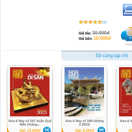
(1)
30.000đ
Giá bìa:
10.000đ
Giá bán:
Số cùng tạp chí
Xưa & Nay số 547 Xuân Quý
Xưa & Nay số 548 (tháng
Xưa & N
Mão (tháng...
2.2023)
Giá: 25.000đ
Giá: 8.500đ
Gi