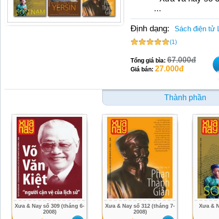
...
Định dạng:
Sách điện tử 
(1)
67.000đ
Tổng giá bìa:
27.000đ
Giá bán:
Thành phần
Xưa & Nay số 309 (tháng 6-
Xưa & Nay số 312 (tháng 7-
Xưa & N
2008)
2008)