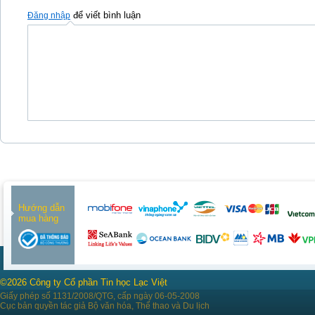
để viết bình luận
Đăng nhập
Hướng dẫn
mua hàng
©2026 Công ty Cổ phần Tin học Lạc Việt
Giấy phép số 1131/2008/QTG, cấp ngày 06-05-2008
Cục bản quyền tác giả Bộ văn hóa, Thể thao và Du lịch