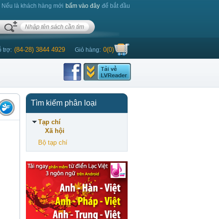
. Nếu là khách hàng mới
bấm vào đây
để bắt đầu
(84-28) 3844 4929
0
(
0
)
 trợ:
Giỏ hàng:
Tìm kiếm phân loại
Tạp chí
Xã hội
Bộ tạp chí