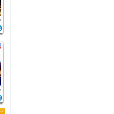
g
g
>>