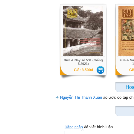
Xưa & Nay số 531 (tháng
Xưa & Na
5.2021)
1
Giá: 8.500đ
Gi
Hoạ
Nguyễn Thị Thanh Xuân
ao ước có tạp ch
để viết bình luận
Đăng nhập