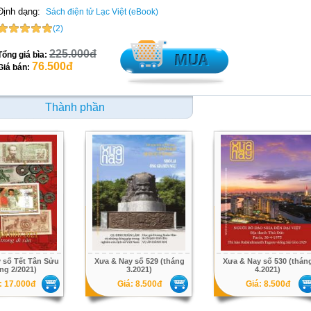
Định dạng:
Sách điện tử Lạc Việt (eBook)
(2)
225.000đ
Tổng giá bìa:
76.500đ
Giá bán:
Thành phần
 số Tết Tân Sửu
Xưa & Nay số 529 (tháng
Xưa & Nay số 530 (thán
ng 2/2021)
3.2021)
4.2021)
: 17.000đ
Giá: 8.500đ
Giá: 8.500đ