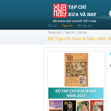
Tất cả
Tạp chí
Bộ tạp chí
\
\
Trang chủ
Tạp chí
Xã hội
Bộ Tạp chí Xưa & Nay năm 