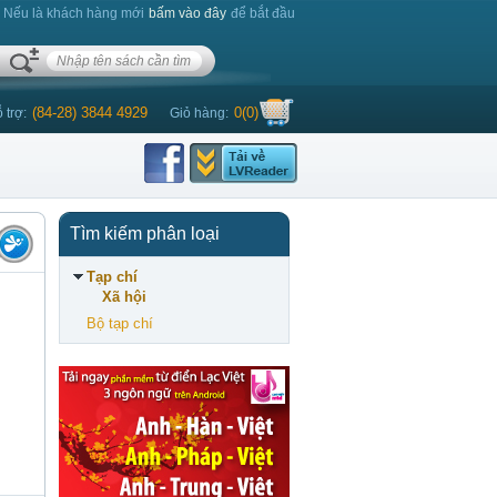
. Nếu là khách hàng mới
bấm vào đây
để bắt đầu
(84-28) 3844 4929
0
(
0
)
 trợ:
Giỏ hàng:
Tìm kiếm phân loại
Tạp chí
Xã hội
Bộ tạp chí