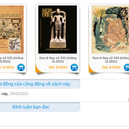
y số 532 (tháng
Xưa & Nay số 533 (tháng
Xưa & Nay số 534 (thán
0.2021)
11.2021)
12.2021)
á: 8.500đ
Giá: 8.500đ
Giá: 8.500đ
t động của cộng đồng về sách này
í này,
15/02/2023
Bình luận bạn đọc