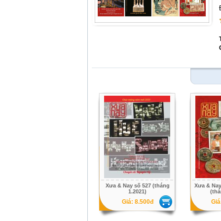
Xưa & Nay số 527 (tháng
Xưa & Nay
1.2021)
(thá
Giá: 8.500đ
Giá