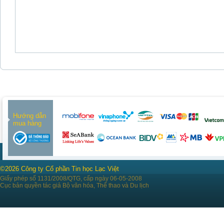
Hướng dẫn
mua hàng
©2026 Công ty Cổ phần Tin học Lạc Việt
Giấy phép số 1131/2008/QTG, cấp ngày 06-05-2008
Cục bản quyền tác giả Bộ văn hóa, Thể thao và Du lịch