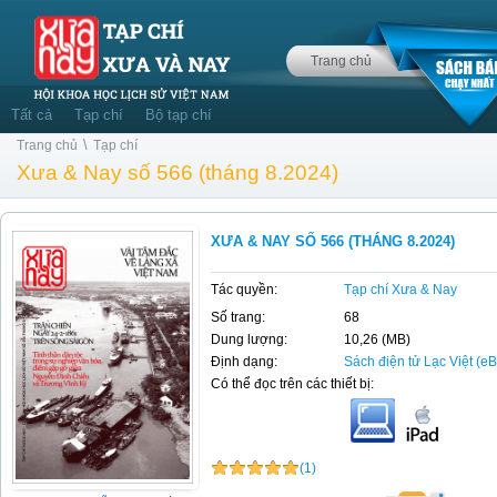
Trang chủ
Tất cả
Tạp chí
Bộ tạp chí
\
Trang chủ
Tạp chí
Xưa & Nay số 566 (tháng 8.2024)
XƯA & NAY SỐ 566 (THÁNG 8.2024)
Tác quyền:
Tạp chí Xưa & Nay
Số trang:
68
Dung lượng:
10,26 (MB)
Định dạng:
Sách điện tử Lạc Việt (e
Có thể đọc trên các thiết bị:
(1)