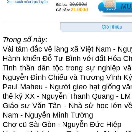
Xem sách mẫu trực tuyến
30.000đ
Giá bìa:
21.000đ
Giá bán:
Giới thiệu
Trong số này:
Vài tâm đắc về làng xã Việt Nam - Ng
Hành khiển Đỗ Tư Bình với đất Hóa C
Tinh thần dân tộc trong sự nghiệp v
Nguyễn Đình Chiểu và Trương Vĩnh K
Paul Maheu - Người gieo hạt giống văn
thế kỷ XX - Nguyễn Thanh Quang - LM
Giáo sư Văn Tân - Nhà sử học lớn về l
Nam - Nguyễn Minh Tường
Chợ cũ Sài Gòn - Nguyễn Đức Hiệp