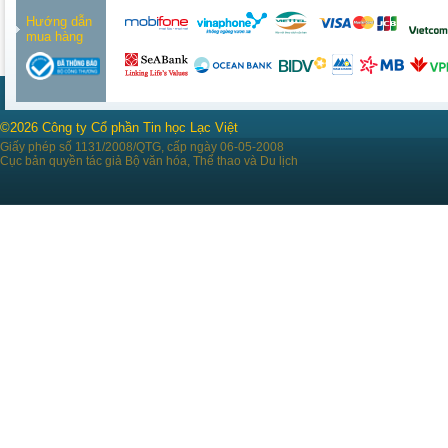
Hướng dẫn
mua hàng
©2026 Công ty Cổ phần Tin học Lạc Việt
Giấy phép số 1131/2008/QTG, cấp ngày 06-05-2008
Cục bản quyền tác giả Bộ văn hóa, Thể thao và Du lịch