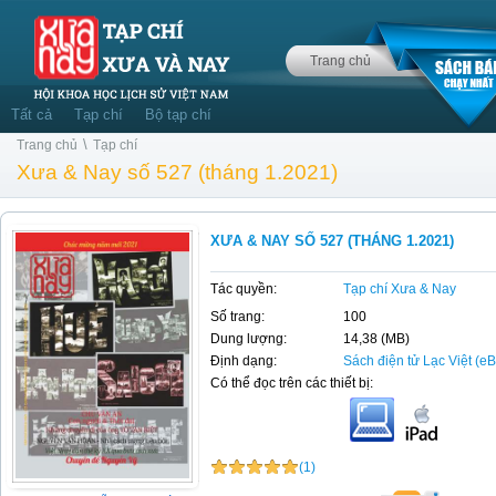
Trang chủ
Tất cả
Tạp chí
Bộ tạp chí
\
Trang chủ
Tạp chí
Xưa & Nay số 527 (tháng 1.2021)
XƯA & NAY SỐ 527 (THÁNG 1.2021)
Tác quyền:
Tạp chí Xưa & Nay
Số trang:
100
Dung lượng:
14,38 (MB)
Định dạng:
Sách điện tử Lạc Việt (e
Có thể đọc trên các thiết bị:
(1)