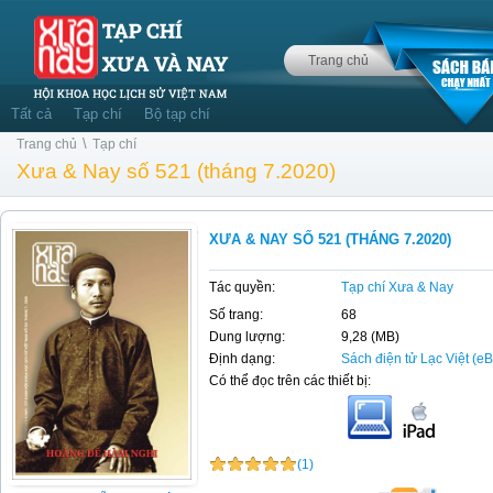
Trang chủ
Tất cả
Tạp chí
Bộ tạp chí
\
Trang chủ
Tạp chí
Xưa & Nay số 521 (tháng 7.2020)
XƯA & NAY SỐ 521 (THÁNG 7.2020)
Tác quyền:
Tạp chí Xưa & Nay
Số trang:
68
Dung lượng:
9,28 (MB)
Định dạng:
Sách điện tử Lạc Việt (e
Có thể đọc trên các thiết bị:
(1)