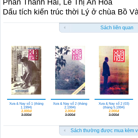
Phan Thanh Hải, Lê Thị An Hòa
Dấu tích kiến trúc thời Lý ở chùa Bồ 
Sách liên quan
Xưa & Nay số 1 (tháng
Xưa & Nay số 2 (tháng
Xưa & Nay số 2 (03)
1.1994)
2.1994)
(tháng 5.1994)
2.000đ
2.000đ
2.000đ
3.000đ
3.000đ
3.000đ
Sách thường được mua kèm v