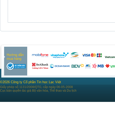
Hướng dẫn
mua hàng
©2026 Công ty Cổ phần Tin học Lạc Việt
Giấy phép số 1131/2008/QTG, cấp ngày 06-05-2008
Cục bản quyền tác giả Bộ văn hóa, Thể thao và Du lịch