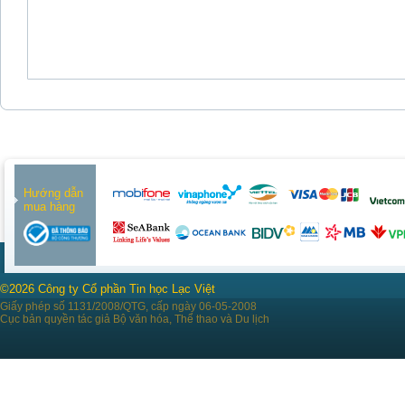
Hướng dẫn
mua hàng
©2026 Công ty Cổ phần Tin học Lạc Việt
Giấy phép số 1131/2008/QTG, cấp ngày 06-05-2008
Cục bản quyền tác giả Bộ văn hóa, Thể thao và Du lịch