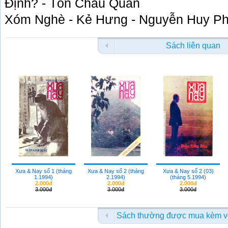
Định? - Tôn Châu Quân
Xóm Nghè - Kẻ Hưng - Nguyễn Huy P
Sách liên quan
Xưa & Nay số 1 (tháng
Xưa & Nay số 2 (tháng
Xưa & Nay số 2 (03)
1.1994)
2.1994)
(tháng 5.1994)
2.000đ
2.000đ
2.000đ
3.000đ
3.000đ
3.000đ
Sách thường được mua kèm v