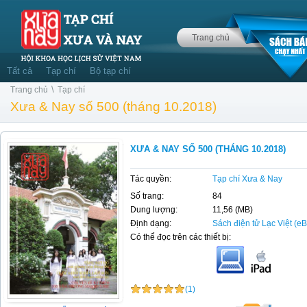
Trang chủ
Tất cả
Tạp chí
Bộ tạp chí
\
Trang chủ
Tạp chí
Xưa & Nay số 500 (tháng 10.2018)
XƯA & NAY SỐ 500 (THÁNG 10.2018)
Tác quyền:
Tạp chí Xưa & Nay
Số trang:
84
Dung lượng:
11,56 (MB)
Định dạng:
Sách điện tử Lạc Việt (e
Có thể đọc trên các thiết bị:
(1)