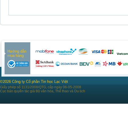
Hướng dẫn
mua hàng
©2026 Công ty Cổ phần Tin học Lạc Việt
Giấy phép số 1131/2008/QTG, cấp ngày 06-05-2008
Cục bản quyền tác giả Bộ văn hóa, Thể thao và Du lịch