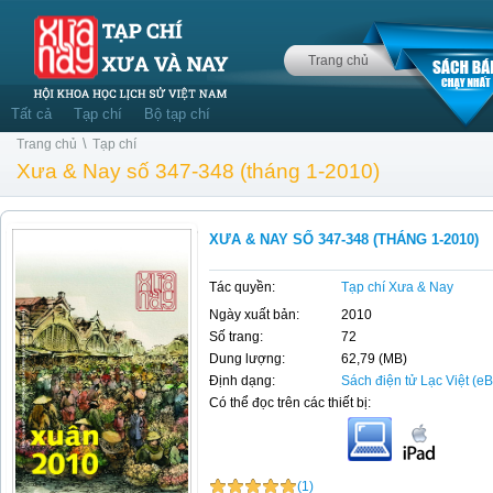
Trang chủ
Tất cả
Tạp chí
Bộ tạp chí
\
Trang chủ
Tạp chí
Xưa & Nay số 347-348 (tháng 1-2010)
XƯA & NAY SỐ 347-348 (THÁNG 1-2010)
Tác quyền:
Tạp chí Xưa & Nay
Ngày xuất bản:
2010
Số trang:
72
Dung lượng:
62,79 (MB)
Định dạng:
Sách điện tử Lạc Việt (e
Có thể đọc trên các thiết bị:
(1)