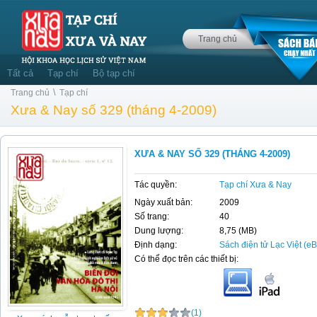
Trang chủ
Tất cả
Tạp chí
Bộ tạp chí
\
Trang chủ
Tạp chí
Xưa & Nay số 329 (tháng 4-2009)
XƯA & NAY SỐ 329 (THÁNG 4-2009)
Tác quyền:
Tạp chí Xưa & Nay
Ngày xuất bản:
2009
Số trang:
40
Dung lượng:
8,75 (MB)
Định dạng:
Sách điện tử Lạc Việt (e
Có thể đọc trên các thiết bị:
(1)