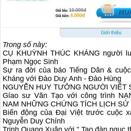
10.000đ
Giá bìa:
4.000đ
Giá bán:
Giới thiệu
Trong số này:
CỤ KHUỲNH THÚC KHÁNG người luôn
Phạm Ngọc Sinh
Sự ra đời của báo Tiếng Dân & cuộ
Kháng với Đào Duy Anh - Đào Hùng
NGUYỄN HUY TƯỞNG NGƯỜI VIẾT SỬ
Gíao sư Văn Tạo với công trình 
NAM NHỮNG CHỨNG TÍCH LỊCH SỬ
Biến động của Đại Việt trước cuộc 
Nguyễn Duy Chính
Trịnh Quang Xuân với " Tao đàn ngục 