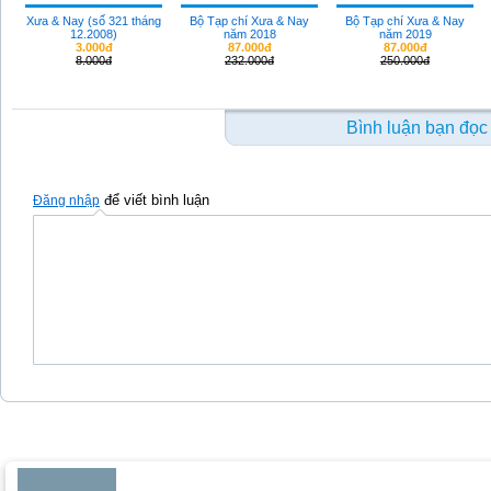
Xưa & Nay (số 321 tháng
Bộ Tạp chí Xưa & Nay
Bộ Tạp chí Xưa & Nay
12.2008)
năm 2018
năm 2019
3.000đ
87.000đ
87.000đ
8.000đ
232.000đ
250.000đ
Bình luận bạn đọc
để viết bình luận
Đăng nhập