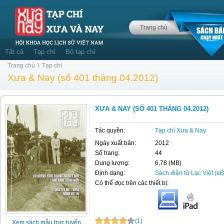
Trang chủ
Tất cả
Tạp chí
Bộ tạp chí
\
Trang chủ
Tạp chí
Xưa & Nay (số 401 tháng 04.2012)
XƯA & NAY (SỐ 401 THÁNG 04.2012)
Tác quyền:
Tạp chí Xưa & Nay
Ngày xuất bản:
2012
Số trang:
44
Dung lượng:
6,78 (MB)
Định dạng:
Sách điện tử Lạc Việt (e
Có thể đọc trên các thiết bị:
(1)
Xem sách mẫu trực tuyến