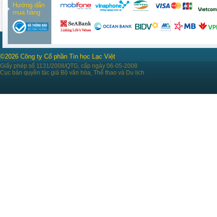
Hướng dẫn
mua hàng
©2026 Công ty Cổ phần Tin học Lạc Việt
Giấy phép số 1131/2008/QTG, cấp ngày 06-05-2008
Cục bản quyền tác giả Bộ văn hóa, Thể thao và Du lịch