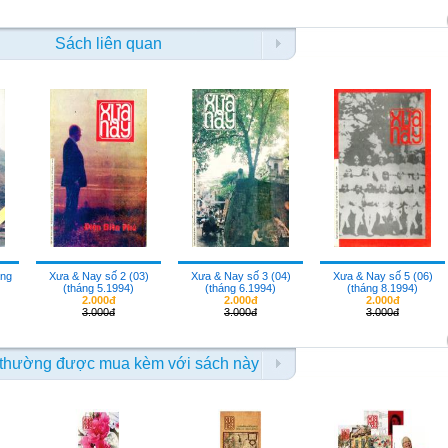
Sách liên quan
áng
Xưa & Nay số 2 (03)
Xưa & Nay số 3 (04)
Xưa & Nay số 5 (06)
(tháng 5.1994)
(tháng 6.1994)
(tháng 8.1994)
2.000đ
2.000đ
2.000đ
3.000đ
3.000đ
3.000đ
thường được mua kèm với sách này