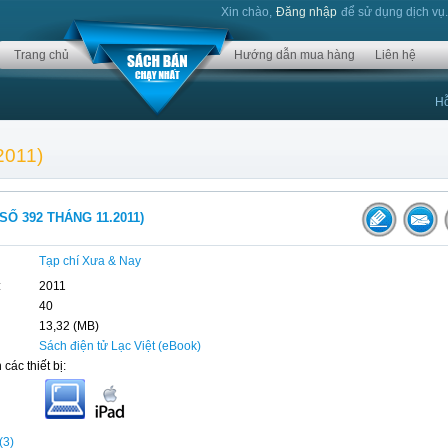
Xin chào,
Đăng nhập
để sử dụng dịch vụ
Trang chủ
Hướng dẫn mua hàng
Liên hệ
Hỗ
2011)
SỐ 392 THÁNG 11.2011)
Tạp chí Xưa & Nay
:
2011
40
13,32 (MB)
Sách điện tử Lạc Việt (eBook)
 các thiết bị:
(3)