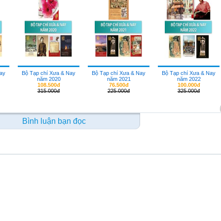
Nay
Bộ Tạp chí Xưa & Nay
Bộ Tạp chí Xưa & Nay
Bộ Tạp chí Xưa & Nay
năm 2020
năm 2021
năm 2022
108.500đ
76.500đ
100.000đ
315.000đ
225.000đ
325.000đ
Bình luận bạn đọc