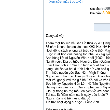
Xem sách mẫu trực tuyến
8.00
Giá bìa:
3.0
Giá bán:
Trong số này
Thêm một hồi ức về Bác Hồ thời kỳ ở Quảng
55 năm Khoa Lịch sử đại học KHX H & NV H
Hoạt động sách phong và triều cống thời Mạ
Cuộc xuất bôn của hoàng tộc nhà Lê - Nguy
Anh hùng liệt sĩ Nguyễn Văn Khôi (1902 - 1
Nghiên cứu Địa bạ triều Nguyễn: Dinh Quãn
Khái lược lịch sử đạo Tin lành ở Việt Nam 
Làng Lộc Đa và hai di tích lịch sử văn hoá q
Tìm hi
ể
u nguồn gốc Bảy Núi - Vĩnh Thông
Ngựa nước hai Cao Bằng - Nguyễn Xuân To
Một vài góp ý với tác giả bài "Xã hội và vă
Đọc hồi ký Nguyễn Hiến Lê - Hồ Tấn Nguyên
Hai nghi án văn học... đến vụ phá bia ở Ngh
Già Lý trong những mẫu chuyện về đời hoạt
Tại sao là "đêm năm canh ngày sáu khắc"? -
Ngôi chùa nhỏ trên vùng đất võ
Tin tức hoạt động sử học - Hồng Ánh
Trân trọng giới thiệu.