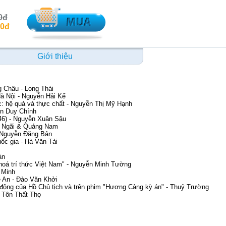
0đ
00đ
Giới thiệu
 Châu - Long Thái
à Nội - Nguyễn Hải Kế
c: hệ quả và thực chất - Nguyễn Thị Mỹ Hạnh
ễn Duy Chính
946) - Nguyễn Xuân Sậu
g Ngãi & Quảng Nam
- Nguyễn Đăng Bản
uốc gia - Hà Văn Tải
àn
n hoá trí thức Việt Nam" - Nguyễn Minh Tường
 Minh
ệ An - Đào Văn Khởi
 động của Hồ Chủ tịch và trên phim "Hương Cảng kỳ án" - Thuỷ Trường
 Tôn Thất Thọ