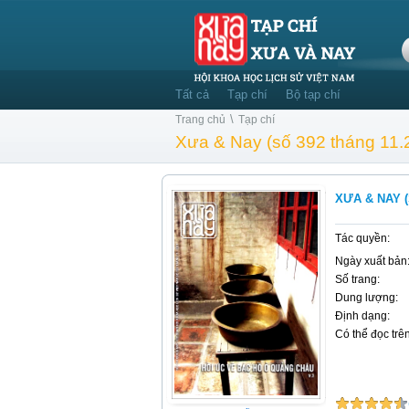
Tất cả
Tạp chí
Bộ tạp chí
\
Trang chủ
Tạp chí
Xưa & Nay (số 392 tháng 11.
XƯA & NAY (
Tác quyền:
Ngày xuất bản
Số trang:
Dung lượng:
Định dạng:
Có thể đọc trên