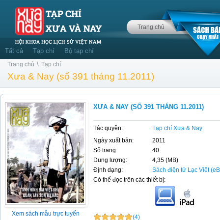
Trang chủ
Tất cả
Tạp chí
Bộ tạp chí
\
Trang chủ
Tạp chí
Xưa & Nay (số 391 tháng 11.2011)
XƯA & NAY (SỐ 391 THÁNG 11.2011)
Tác quyền:
Tạp chí Xưa & Nay
Ngày xuất bản:
2011
Số trang:
40
Dung lượng:
4,35 (MB)
Định dạng:
Sách điện tử Lạc Việt (e
Có thể đọc trên các thiết bị:
Xem sách mẫu trực tuyến
(4)