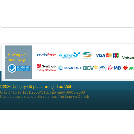
Hướng dẫn
mua hàng
©2026 Công ty Cổ phần Tin học Lạc Việt
Giấy phép số 1131/2008/QTG, cấp ngày 06-05-2008
Cục bản quyền tác giả Bộ văn hóa, Thể thao và Du lịch