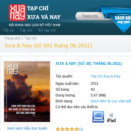
Trang chủ
Tất cả
Tạp chí
Bộ tạp chí
\
Trang chủ
Tạp chí
Xưa & Nay (số 381 tháng 06.2011)
XƯA & NAY (SỐ 381 THÁNG 06.2011)
Tác quyền:
Tạp chí Xưa & Nay
Ngày xuất bản:
2011
Số trang:
40
Dung lượng:
5,47 (MB)
Định dạng:
Sách điện tử Lạc Việt (e
Có thể đọc trên các thiết bị:
Xem sách mẫu trực tuyến
(2)