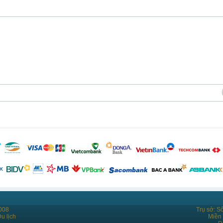
008
Trụ sở: S
u lịch
Miền