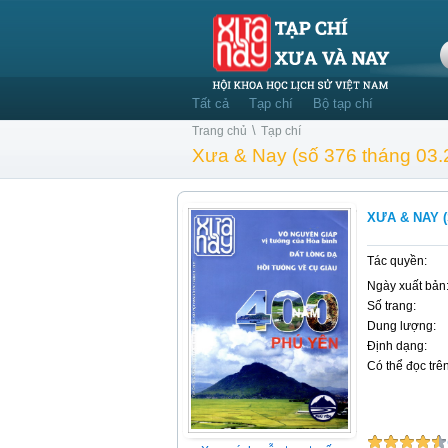
Tất cả
Tạp chí
Bộ tạp chí
\
Trang chủ
Tạp chí
Xưa & Nay (số 376 tháng 03.
XƯA & NAY (
Tác quyền:
Ngày xuất bản
Số trang:
Dung lượng:
Định dạng:
Có thể đọc trên