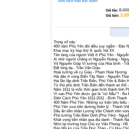
Xem sách mẫu trực tuyến
8.00
Giá bìa:
3.0
Giá bán:
Trong số này:
400 năm Phú Yên đôi điều suy ngẫm - Đào 
Khai mạc kỳ họp thứ 9, quốc hội XII
Tên làng của người Việt ở Phú Yên - Nguyễ
Ai nhớ người chăng ơi Nguyễn Hoàng - Ngu
Võ Nguyên Giáp Vị tướng của
Hòa
bình - Tr
Đất lòng dạ - Trần Văn Giàu
Hoài tưởng về cụ Giàu - Phạm Hoài Hương
Hải đảo ở vùng Biển Tây
Nam
- Nguyễn Than
Hai lần lập dinh Trấn Biên, Phú Yên & Biên
H
Từ thủ phủ dinh Trấn Biên đến thành an thổ
Năm 1611 là mốc thời gian hình thành tỉnh 
Vì sao Phú Yên được gọi là "xứ Nẫu"? - Ba
Diên Cách Phú Yên 1611-2011 - Bình Thanh
400 Năm Phú Yên. Những sự kiện tiêu biểu 
Phú Yên xưa trên đường thiên lý - Thành Việ
Dấu ấn tiền nhân Lương Văn Chánh trên vù
Phó tướng Trấn Biên Dinh (Phú Yên) - Nguy
Khát vọng tiền nhân qua địa danh - Thành N
Nhìn lại trường hợp Chủ sự Văn Phong - Hồ
Bản Hồi ký của Trần Đức Thảo - Cù Huy Ch