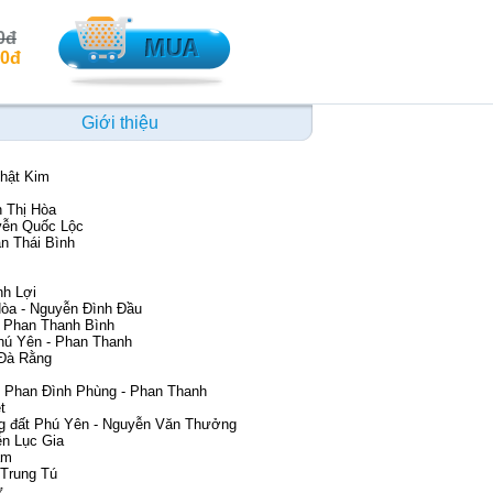
0đ
00đ
Giới thiệu
Nhật Kim
n Thị
Hòa
yễn Quốc Lộc
ần Thái Bình
h Lợi
òa
- Nguyễn Đình Đầu
 - Phan Thanh Bình
Phú Yên - Phan Thanh
 Đà Rằng
- Phan Đình Phùng - Phan Thanh
t
ng đất Phú Yên - Nguyễn Văn Thưởng
ễn Lục Gia
am
 Trung Tú
ử