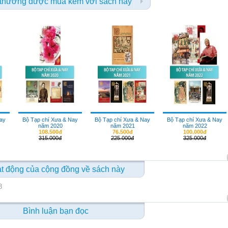
thường được mua kèm với sách này
Nay
Bộ Tạp chí Xưa & Nay
Bộ Tạp chí Xưa & Nay
Bộ Tạp chí Xưa & Nay
năm 2020
năm 2021
năm 2022
108.500đ
76.500đ
100.000đ
315.000đ
225.000đ
325.000đ
t động của cộng đồng về sách này
8
Bình luận bạn đọc