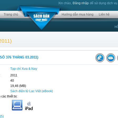
Xin chào,
Đăng nhập
để sử dụng dịch vụ
Trang chủ
Hướng dẫn mua hàng
Liên hệ
Hỗ
2011)
SỐ 376 THÁNG 03.2011)
Tạp chí Xưa & Nay
:
2011
40
19,46 (MB)
Sách điện tử Lạc Việt (eBook)
 các thiết bị:
(5)