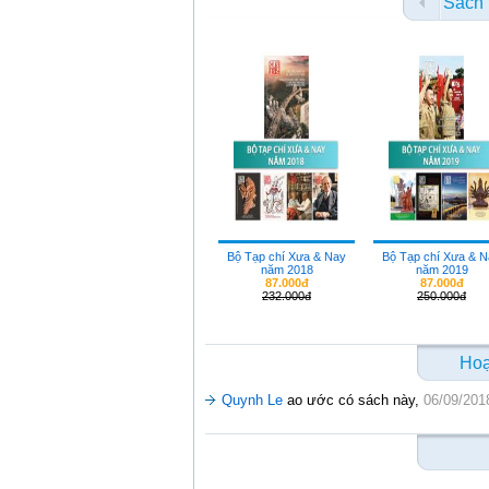
Sách 
Bộ Tạp chí Xưa & Nay
Bộ Tạp chí Xưa & 
năm 2018
năm 2019
87.000đ
87.000đ
232.000đ
250.000đ
Hoạ
Quynh Le
ao ước có sách này,
06/09/201