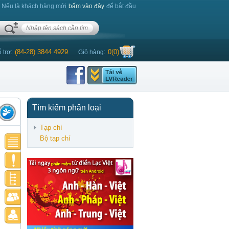
. Nếu là khách hàng mới
bấm vào đây
để bắt đầu
(84-28) 3844 4929
0
(
0
)
 trợ:
Giỏ hàng:
Tìm kiếm phân loại
Tạp chí
Bộ tạp chí