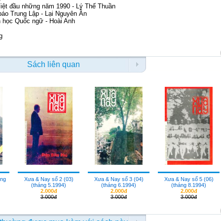
Việt đầu những năm 1990 - Lý Thế Thuần
báo Trung Lập - Lại Nguyên Ân
n học Quốc ngữ - Hoài Anh
g
Sách liên quan
áng
Xưa & Nay số 2 (03)
Xưa & Nay số 3 (04)
Xưa & Nay số 5 (06)
(tháng 5.1994)
(tháng 6.1994)
(tháng 8.1994)
2.000đ
2.000đ
2.000đ
3.000đ
3.000đ
3.000đ