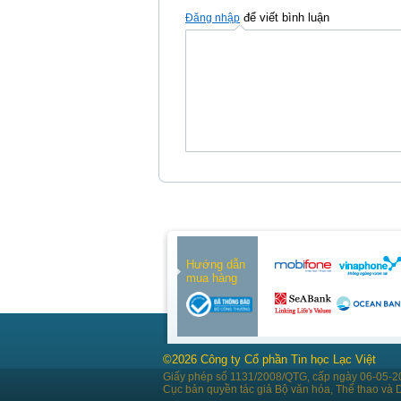
để viết bình luận
Đăng nhập
Hướng dẫn
mua hàng
©2026 Công ty Cổ phần Tin học Lạc Việt
Giấy phép số 1131/2008/QTG, cấp ngày 06-05-2
Cục bản quyền tác giả Bộ văn hóa, Thể thao và D