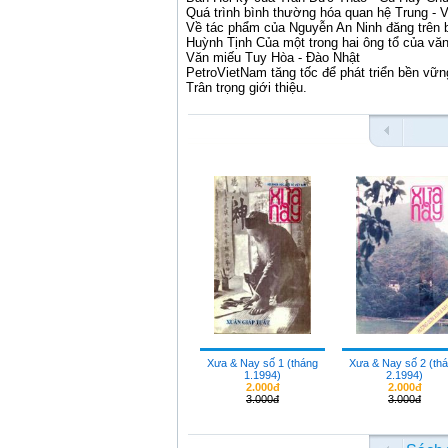
Quá trình bình thường
hóa
quan hệ Trung - 
Về tác phẩm của Nguyễn An Ninh đăng trên 
Huỳnh Tịnh Của một trong hai ông tổ của vă
Văn miếu Tuy
Hòa
- Đào Nhật
PetroVietNam tăng tốc để phát triển bền vữn
Trân trọng giới thiệu.
Xưa & Nay số 1 (tháng
Xưa & Nay số 2 (th
1.1994)
2.1994)
2.000đ
2.000đ
3.000đ
3.000đ