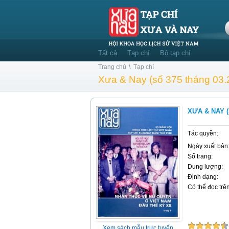
Tất cả
Tạp chí
Bộ tạp chí
\
Trang chủ
Tạp chí
Xưa & Nay (số 375 tháng 03.
XƯA & NAY (
Tác quyền:
Ngày xuất bản
Số trang:
Dung lượng:
Định dạng:
Có thể đọc trên
Xem sách mẫu trực tuyến