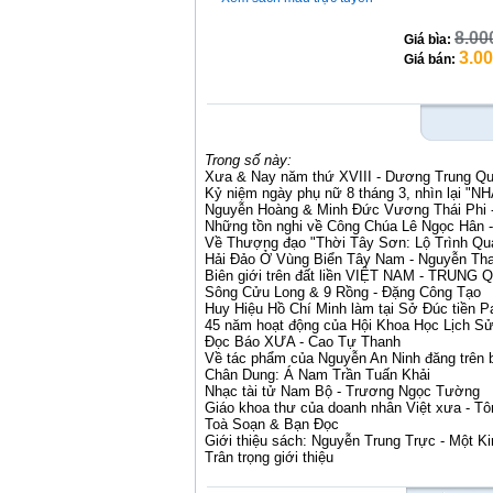
8.00
Giá bìa:
3.0
Giá bán:
Trong số này:
Xưa & Nay năm thứ XVIII - Dương Trung Q
Kỷ niệm ngày phụ nữ 8 tháng 3, nhìn lạ
Nguyễn Hoàng & Minh Đức Vương Thái Phi 
Những tồn nghi về Công Chúa Lê Ngọc Hân 
Về Thượng đạo "Thời Tây Sơn: Lộ Trình Qua
Hải Đảo Ở Vùng Biển Tây Nam - Nguyễn Tha
Biên giới trên đất liền VIỆT NAM - TRUNG
Sông Cửu Long & 9 Rồng - Đặng Công Tạo
Huy Hiệu Hồ Chí Minh làm tại Sở Đúc tiền Pa
45 năm hoạt động của Hội Khoa Học Lịch S
Đọc Báo XƯA - Cao Tự Thanh
Về tác phẩm của Nguyễn An Ninh đăng trên 
Chân Dung: Á Nam Trần Tuấn Khải
Nhạc tài tử Nam Bộ - Trương Ngọc Tường
Giáo khoa thư của doanh nhân Việt xưa - Tô
Toà Soạn & Bạn Đọc
Giới thiệu sách: Nguyễn Trung Trực - Một 
Trân trọng giới thiệu