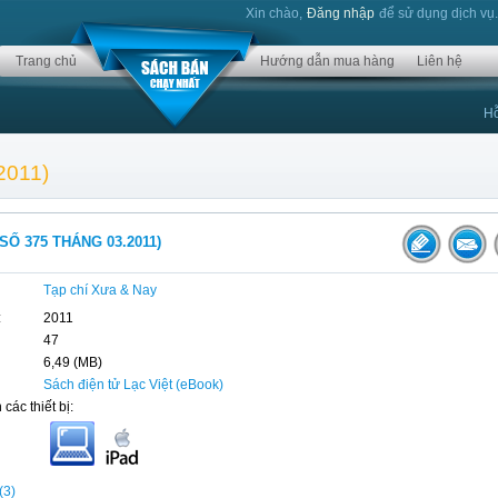
Xin chào,
Đăng nhập
để sử dụng dịch vụ
Trang chủ
Hướng dẫn mua hàng
Liên hệ
Hỗ
2011)
SỐ 375 THÁNG 03.2011)
Tạp chí Xưa & Nay
:
2011
47
6,49 (MB)
Sách điện tử Lạc Việt (eBook)
 các thiết bị:
(3)