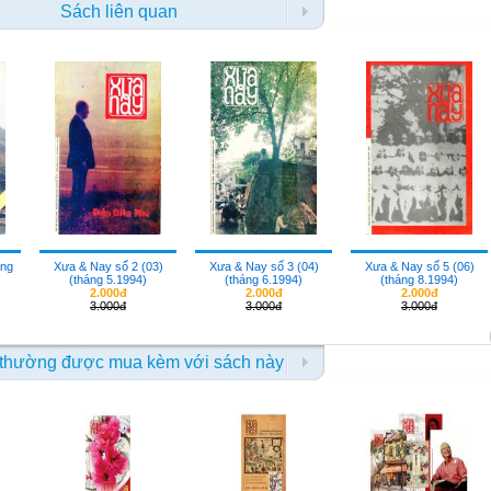
Sách liên quan
áng
Xưa & Nay số 2 (03)
Xưa & Nay số 3 (04)
Xưa & Nay số 5 (06)
(tháng 5.1994)
(tháng 6.1994)
(tháng 8.1994)
2.000đ
2.000đ
2.000đ
3.000đ
3.000đ
3.000đ
thường được mua kèm với sách này