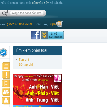
. Nếu là khách hàng mới
bấm vào đây
để bắt đầu
(84-28) 3844 4929
0
(
0
)
 trợ:
Giỏ hàng:
Tìm kiếm phân loại
Tạp chí
Bộ tạp chí