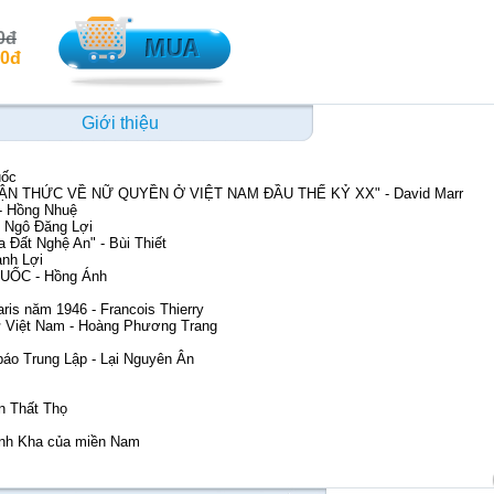
0đ
00đ
Giới thiệu
uốc
i "NHẬN THỨC VỀ NỮ QUYỀN Ở VIỆT NAM ĐẦU THẾ KỶ XX" - David Marr
- Hồng Nhuệ
- Ngô Đăng Lợi
 Đất Nghệ An" - Bùi Thiết
nh Lợi
 QUỐC - Hồng Ánh
ris năm 1946 - Francois Thierry
ử Việt Nam - Hoàng Phương Trang
báo Trung Lập - Lại Nguyên Ân
n Thất Thọ
Kinh Kha của miền Nam