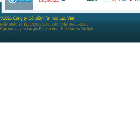
©2026 Công ty Cổ phần Tin học Lạc Việt
Giấy phép số 1131/2008/QTG, cấp ngày 06-05-2008
Cục bản quyền tác giả Bộ văn hóa, Thể thao và Du lịch