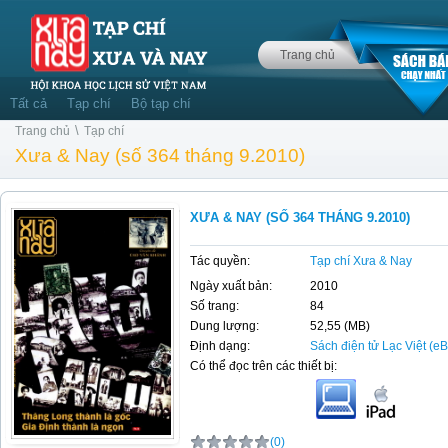
Trang chủ
Tất cả
Tạp chí
Bộ tạp chí
\
Trang chủ
Tạp chí
Xưa & Nay (số 364 tháng 9.2010)
XƯA & NAY (SỐ 364 THÁNG 9.2010)
Tác quyền:
Tạp chí Xưa & Nay
Ngày xuất bản:
2010
Số trang:
84
Dung lượng:
52,55 (MB)
Định dạng:
Sách điện tử Lạc Việt (e
Có thể đọc trên các thiết bị:
(0)