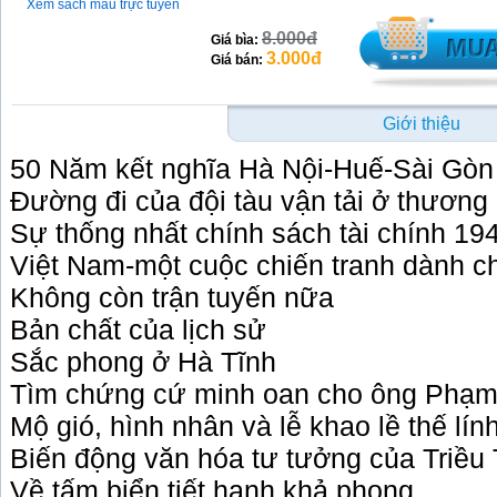
Xem sách mẫu trực tuyến
8.000đ
Giá bìa:
3.000đ
Giá bán:
Giới thiệu
50 Năm kết nghĩa Hà Nội-Huế-Sài Gòn
Đường đi của đội tàu vận tải ở thươn
Sự thống nhất chính sách tài chính 19
Việt Nam-một cuộc chiến tranh dành c
Không còn trận tuyến nữa
Bản chất của lịch sử
Sắc phong ở Hà Tĩnh
Tìm chứng cứ minh oan cho ông Phạm
Mộ gió, hình nhân và lễ khao lề thế lí
Biến động văn hóa tư tưởng của Triều 
Về tấm biển tiết hạnh khả phong