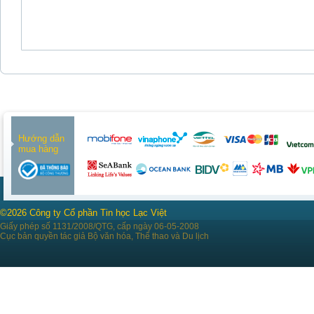
Hướng dẫn
mua hàng
©2026 Công ty Cổ phần Tin học Lạc Việt
Giấy phép số 1131/2008/QTG, cấp ngày 06-05-2008
Cục bản quyền tác giả Bộ văn hóa, Thể thao và Du lịch