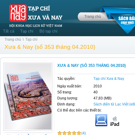
Trang chủ
Tất cả
Tạp chí
Bộ tạp chí
\
Trang chủ
Tạp chí
Xưa & Nay (số 353 tháng 04.2010)
XƯA & NAY (SỐ 353 THÁNG 04.2010)
Tác quyền:
Tạp chí Xưa & Nay
Ngày xuất bản:
2010
Số trang:
40
Dung lượng:
47,83 (MB)
Định dạng:
Sách điện tử Lạc Việt (e
Có thể đọc trên các thiết bị:
(4)