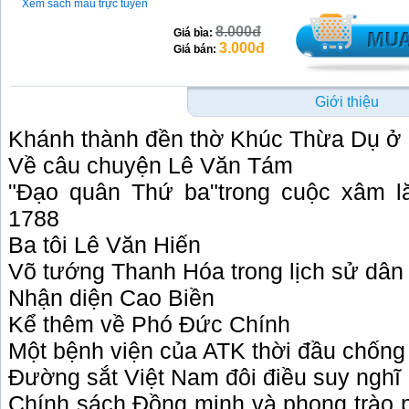
Xem sách mẫu trực tuyến
8.000đ
Giá bìa:
3.000đ
Giá bán:
Giới thiệu
Khánh thành đền thờ Khúc Thừa Dụ ở
Về câu chuyện Lê Văn Tám
"Đạo quân Thứ ba"trong cuộc xâm l
1788
Ba tôi Lê Văn Hiến
Võ tướng Thanh Hóa trong lịch sử dân 
Nhận diện Cao Biền
Kể thêm về Phó Đức Chính
Một bệnh viện của ATK thời đầu chốn
Đường sắt Việt Nam đôi điều suy nghĩ
Chính sách Đồng minh và phong trào p