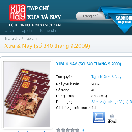
Trang chủ
Tất cả
Tạp chí
Bộ tạp chí
\
Trang chủ
Tạp chí
Xưa & Nay (số 340 tháng 9.2009)
XƯA & NAY (SỐ 340 THÁNG 9.2009)
Tác quyền:
Tạp chí Xưa & Nay
Ngày xuất bản:
2009
Số trang:
40
Dung lượng:
8,92 (MB)
Định dạng:
Sách điện tử Lạc Việt (e
Có thể đọc trên các thiết bị:
(0)