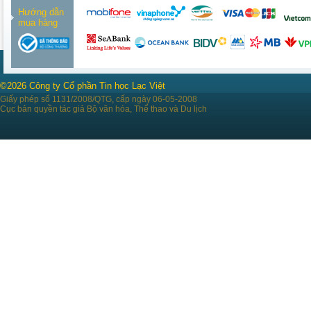
Hướng dẫn
mua hàng
©2026 Công ty Cổ phần Tin học Lạc Việt
Giấy phép số 1131/2008/QTG, cấp ngày 06-05-2008
Cục bản quyền tác giả Bộ văn hóa, Thể thao và Du lịch