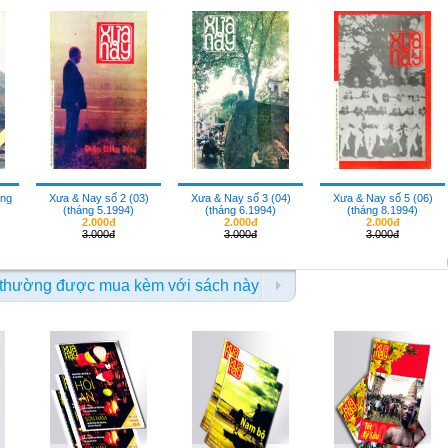
áng
Xưa & Nay số 2 (03)
Xưa & Nay số 3 (04)
Xưa & Nay số 5 (06)
(tháng 5.1994)
(tháng 6.1994)
(tháng 8.1994)
2.000đ
2.000đ
2.000đ
3.000đ
3.000đ
3.000đ
thường được mua kèm với sách này