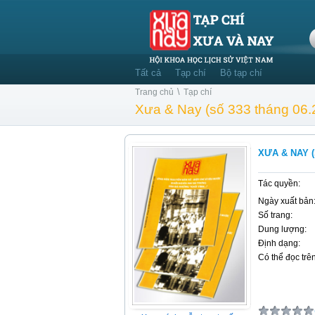
Tất cả
Tạp chí
Bộ tạp chí
\
Trang chủ
Tạp chí
Xưa & Nay (số 333 tháng 06.
XƯA & NAY (
Tác quyền:
Ngày xuất bản
Số trang:
Dung lượng:
Định dạng:
Có thể đọc trên