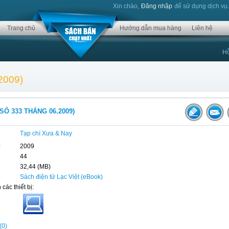
Xin chào,
Đăng nhập
để sử dụng dịch vụ
Trang chủ
Hướng dẫn mua hàng
Liên hệ
Hỗ
2009)
SỐ 333 THÁNG 06.2009)
Tạp chí Xưa & Nay
:
2009
44
32,44 (MB)
Sách điện tử Lạc Việt (eBook)
 các thiết bị:
(0)