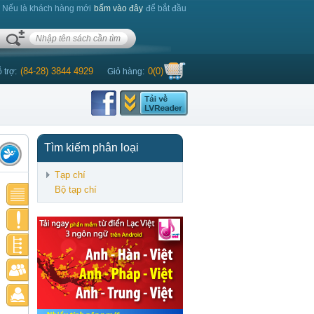
. Nếu là khách hàng mới
bấm vào đây
để bắt đầu
(84-28) 3844 4929
0
(
0
)
 trợ:
Giỏ hàng:
Tìm kiếm phân loại
Tạp chí
Bộ tạp chí