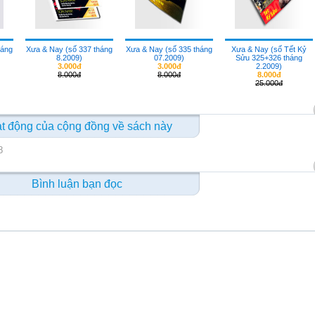
háng
Xưa & Nay (số 337 tháng
Xưa & Nay (số 335 tháng
Xưa & Nay (số Tết Kỷ
8.2009)
07.2009)
Sửu 325+326 tháng
3.000đ
3.000đ
2.2009)
8.000đ
8.000đ
8.000đ
25.000đ
t động của cộng đồng về sách này
8
Bình luận bạn đọc