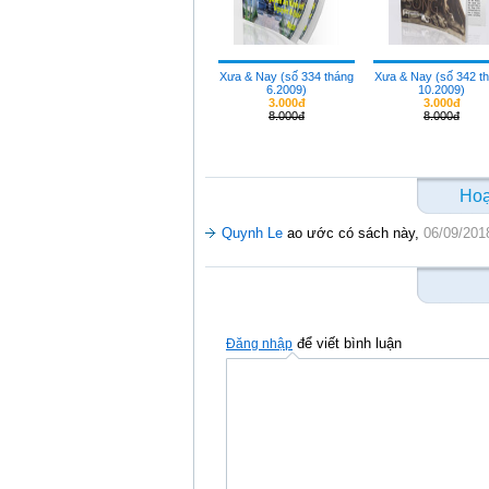
Xưa & Nay (số 334 tháng
Xưa & Nay (số 342 t
6.2009)
10.2009)
3.000đ
3.000đ
8.000đ
8.000đ
Hoạ
Quynh Le
ao ước có sách này,
06/09/201
để viết bình luận
Đăng nhập