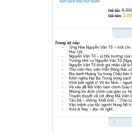
Xem sách mẫu trực tuyến
8.00
Giá bìa:
3.0
Giá bán:
Trong số này:
-
Ứng Hòe Nguyễn Văn Tố – một chí sĩ
Huy Lê)
-
Nguyễn Văn Tố – vị Hội trưởng của d
-
Tưởng nhớ cụ Nguyễn Văn Tố (Nguy
-
Nguyễn Văn Tố bình giá nhân vật lịc
-
Thư viện Học viện Viễn Đông Bác c
-
Địa danh Hoàng Sa trong
Châu bản t
-
Khởi nghĩa Hai Bà Trưng trong sác
-
Vĩnh biệt nghệ sĩ Võ An Ninh – ngư
-
Về vấn đề Mã Viện nam chinh Giao 
-
Những lời đính chính của giáo sư H
-
Truyền thuyết về cột đồng Mã Viện 
-
Tản Đà – những “khối tình...” (Tân Li
-
Vận mệnh của tộc người Hung Nô ở
-
Xưa & Nay – đọc rồi nghĩ...