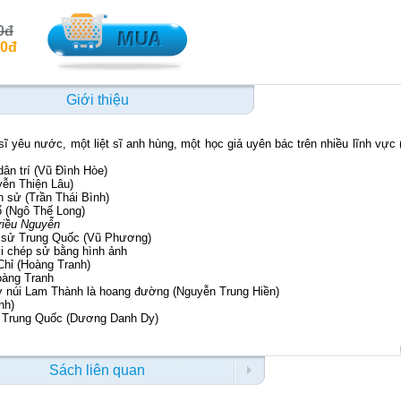
0đ
00đ
Giới thiệu
 yêu nước, một liệt sĩ anh hùng, một học giả uyên bác trên nhiều lĩnh vực
ân trí (Vũ Đình Hòe)
ễn Thiện Lâu)
h sử (Trần Thái Bình)
ổ (Ngô Thế Long)
riều Nguyễn
h sử Trung Quốc (Vũ Phương)
ời chép sử bằng hình ảnh
Chỉ (Hoàng Tranh)
oàng Tranh
ở núi Lam Thành là hoang đường (Nguyễn Trung Hiền)
nh)
 Trung Quốc (Dương Danh Dy)
Sách liên quan