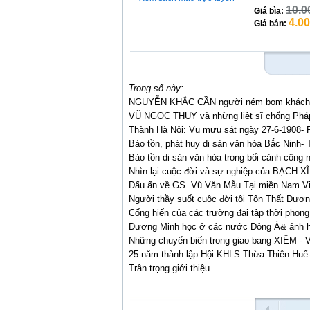
10.0
Giá bìa:
4.0
Giá bán:
Trong số này:
NGUYỄN KHẮC CẦN người ném bom khách s
VŨ NGỌC THỤY và những liệt sĩ chống Phá
Thành Hà Nội: Vụ mưu sát ngày 27-6-1908- P
Bảo tồn, phát huy di sản văn hóa Bắc Ninh- 
Bảo tồn di sản văn hóa trong bối cảnh công 
Nhìn lại cuộc đời và sự nghiệp của BẠCH
Dấu ấn về GS. Vũ Văn Mẫu Tại miền Nam V
Người thầy suốt cuộc đời tôi Tôn Thất Dươ
Cống hiến của các trường đại tập thời phong
Dương Minh học ở các nước Đông Á& ảnh h
Những chuyển biến trong giao bang XIÊM - 
25 năm thành lập Hội KHLS Thừa Thiên Huế
Trân trọng giới thiệu