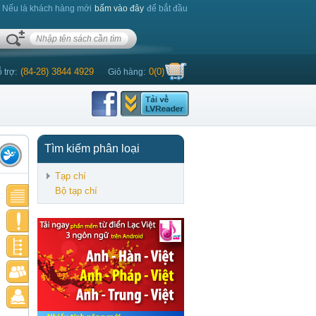
. Nếu là khách hàng mới
bấm vào đây
để bắt đầu
(84-28) 3844 4929
0
(
0
)
 trợ:
Giỏ hàng:
Tìm kiếm phân loại
Tạp chí
Bộ tạp chí