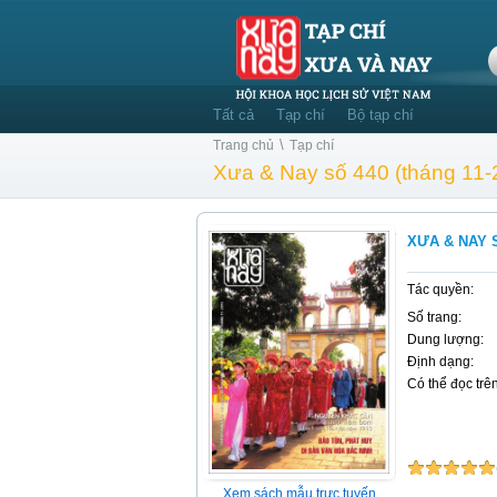
Tất cả
Tạp chí
Bộ tạp chí
\
Trang chủ
Tạp chí
Xưa & Nay số 440 (tháng 11-
XƯA & NAY S
Tác quyền:
Số trang:
Dung lượng:
Định dạng:
Có thể đọc trên
Xem sách mẫu trực tuyến