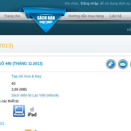
Xin chào,
Đăng nhập
để sử dụng dịch vụ
Trang chủ
Hướng dẫn mua hàng
Liên hệ
Hỗ
2013)
Ố 440 (THÁNG 11-2013)
Tạp chí Xưa & Nay
40
3,66 (MB)
Sách điện tử Lạc Việt (eBook)
 các thiết bị:
(1)