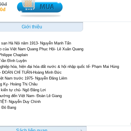
00đ
00đ
Giới thiệu
ạn Hà Nội năm 1913- Nguyễn Mạnh Tấn
p của Việt Nam Quang Phục Hội- Lê Xuân Quang
hilippe Chaplain
Trần Đình Luyện
nghiệp hóa, hiện đại hóa đất nước & hội nhập quốc tế- Phạm Mai Hùng
 XĨ- ĐOÀN CHÍ TUÂN-Hoàng Minh Đức
iệt Nam trước 1975- Nguyễn Đăng Liêm
ng Kỵ- Hoàng Thị Châu
 kiến tự chủ- Ngô Đăng Lơi
ưởng đến Việt Nam- Đoàn Lê Giang
VIỆT- Nguyễn Duy Chính
- Đỏ Bang
Sách liên quan