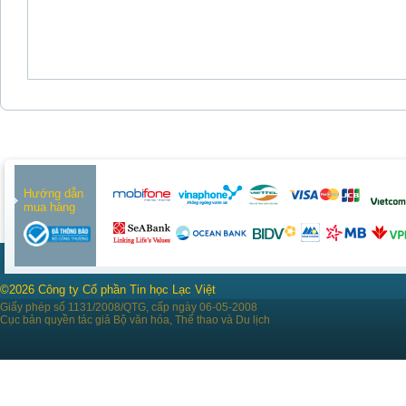
Hướng dẫn
mua hàng
©2026 Công ty Cổ phần Tin học Lạc Việt
Giấy phép số 1131/2008/QTG, cấp ngày 06-05-2008
Cục bản quyền tác giả Bộ văn hóa, Thể thao và Du lịch