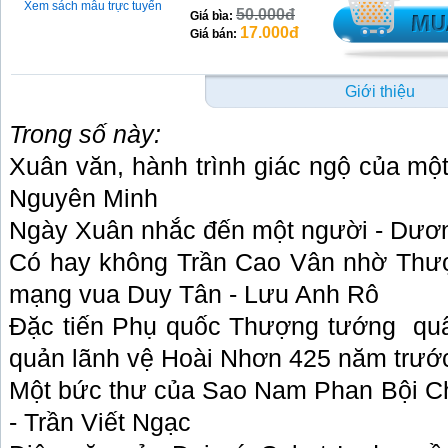
Xem sách mẫu trực tuyến
50.000đ
Giá bìa:
17.000đ
Giá bán:
Giới thiệu
Trong số này:
Xuân văn, hành trình giác ngộ của mộ
Nguyên Minh
Ngày Xuân nhắc đến một người - Dươ
Có hay không Trần Cao Vân nhờ Thư
mạng vua Duy Tân - Lưu Anh Rô
Đặc tiến Phụ quốc Thượng tướng
qu
quản lãnh vệ Hoài Nhơn 425 năm trướ
Một bức thư của Sao Nam Phan Bội C
- Trần Viết Ngạc