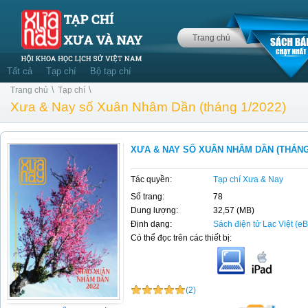
Trang chủ
Tất cả
Tạp chí
Bộ tạp chí
\
\
Trang chủ
Tạp chí
Xưa & Nay số Xuân Nhâm Dần (tháng 1/2022)
XƯA & NAY SỐ XUÂN NHÂM DẦN (THÁNG 
Tác quyền:
Tạp chí Xưa & Nay
Số trang:
78
Dung lượng:
32,57 (MB)
Định dạng:
Sách điện tử Lạc Việt (e
Có thể đọc trên các thiết bị:
(2)