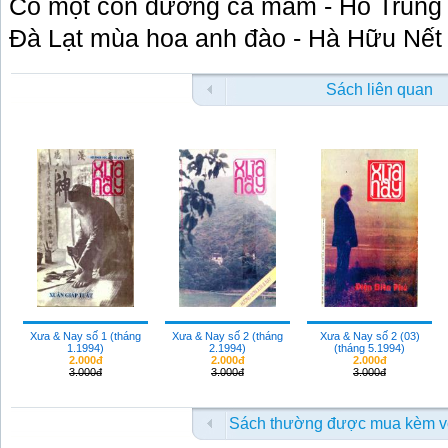
Có một con đường cá mắm - Hồ Trung
Đà Lạt mùa hoa anh đào - Hà Hữu Nết
Sách liên quan
Xưa & Nay số 1 (tháng
Xưa & Nay số 2 (tháng
Xưa & Nay số 2 (03)
1.1994)
2.1994)
(tháng 5.1994)
2.000đ
2.000đ
2.000đ
3.000đ
3.000đ
3.000đ
Sách thường được mua kèm v