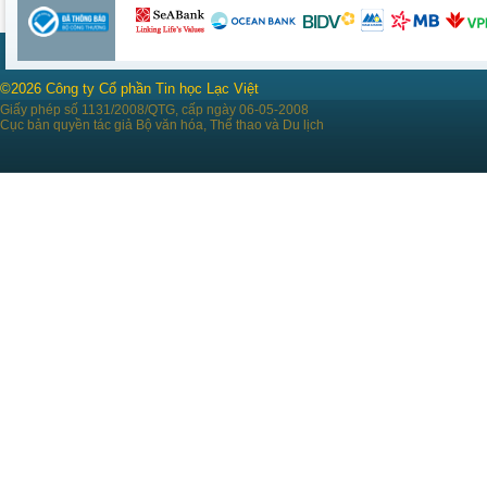
©2026 Công ty Cổ phần Tin học Lạc Việt
Giấy phép số 1131/2008/QTG, cấp ngày 06-05-2008
Cục bản quyền tác giả Bộ văn hóa, Thể thao và Du lịch