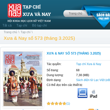
Trang chủ
Tất cả
Tạp chí
Bộ tạp chí
\
\
Trang chủ
Tạp chí
Xưa & Nay số 573 (tháng 3.2025)
XƯA & NAY SỐ 573 (THÁNG 3.2025)
Tác quyền:
Tạp chí Xưa & Nay
Số trang:
68
Dung lượng:
7,38 (MB)
Định dạng:
Sách điện tử Lạc Việt (e
Có thể đọc trên các thiết bị:
(1)