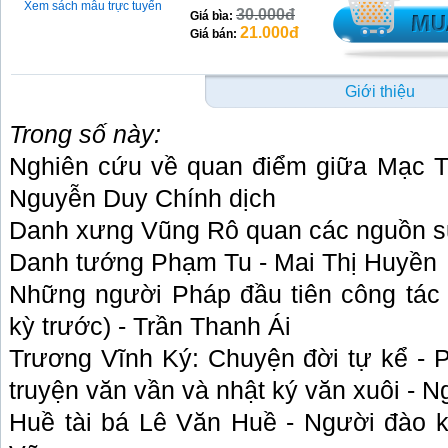
Xem sách mẫu trực tuyến
30.000đ
Giá bìa:
21.000đ
Giá bán:
Giới thiệu
Trong số này:
Nghi
ên cứu về quan điểm giữa Mạc T
Nguyễn Duy Chính dịch
Danh xưng Vũng Rô quan các nguồn sử
Danh tướng Phạm Tu - Mai Thị Huyền
Những người Pháp đầu tiên công tác 
kỳ trước) - Trần Thanh Ái
Trương Vĩnh Ký: Chuyện đời tự kể - P
truyện văn vần và nhật ký văn xuôi -
Huề tài bá Lê Văn Huề - Người đào 