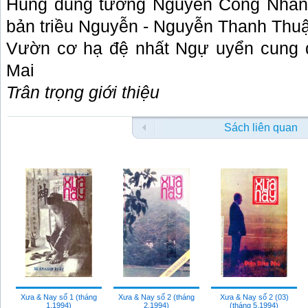
Hùng dũng tướng Nguyễn Công Nhàn 
bản triều Nguyễn - Nguyễn Thanh Thu
Vườn cơ hạ đệ nhất Ngự uy
ể
n cung 
Mai
Trân trọng giới thiệu
Sách liên quan
Xưa & Nay số 1 (tháng
Xưa & Nay số 2 (tháng
Xưa & Nay số 2 (03)
1.1994)
2.1994)
(tháng 5.1994)