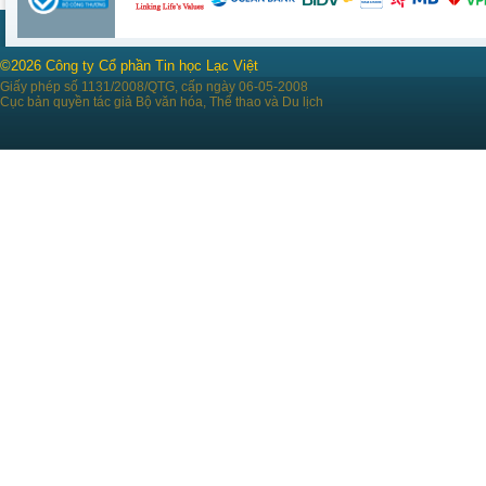
©2026 Công ty Cổ phần Tin học Lạc Việt
Giấy phép số 1131/2008/QTG, cấp ngày 06-05-2008
Cục bản quyền tác giả Bộ văn hóa, Thể thao và Du lịch