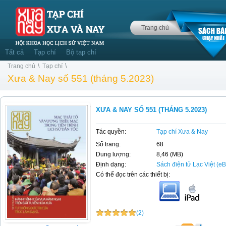
Trang chủ
Tất cả
Tạp chí
Bộ tạp chí
\
\
Trang chủ
Tạp chí
Xưa & Nay số 551 (tháng 5.2023)
XƯA & NAY SỐ 551 (THÁNG 5.2023)
Tác quyền:
Tạp chí Xưa & Nay
Số trang:
68
Dung lượng:
8,46 (MB)
Định dạng:
Sách điện tử Lạc Việt (e
Có thể đọc trên các thiết bị:
(2)