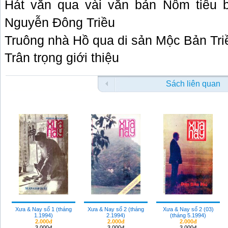
Hát văn qua vài văn bản Nôm tiêu 
Nguyễn Đông Triều
Truông nhà Hồ qua di sản Mộc Bản Tr
Trân trọng giới thiệu
Sách liên quan
Xưa & Nay số 1 (tháng
Xưa & Nay số 2 (tháng
Xưa & Nay số 2 (03)
1.1994)
2.1994)
(tháng 5.1994)
2.000đ
2.000đ
2.000đ
3.000đ
3.000đ
3.000đ