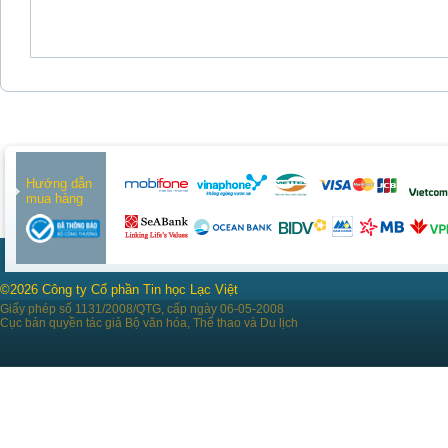
Hướng dẫn
mua hàng
©2026 Công ty Cổ phần Tin học Lạc Việt
Giấy phép số 1131/2008/QTG, cấp ngày 06-05-2008
Cục bản quyền tác giả Bộ văn hóa, Thể thao và Du lịch