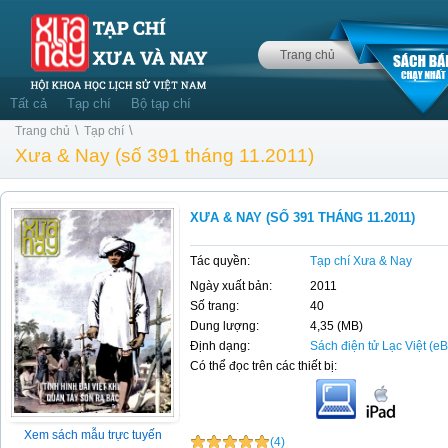
Trang chủ
Tất cả
Tạp chí
Bộ tạp chí
\
\
Trang chủ
Tạp chí
Xưa & Nay (số 391 tháng 11.2011)
XƯA & NAY (SỐ 391 THÁNG 11.2011)
Tác quyền:
Tạp chí Xưa & Nay
Ngày xuất bản:
2011
Số trang:
40
Dung lượng:
4,35 (MB)
Định dạng:
Sách điện tử Lạc Việt (e
Có thể đọc trên các thiết bị:
Xem sách mẫu trực tuyến
(4)