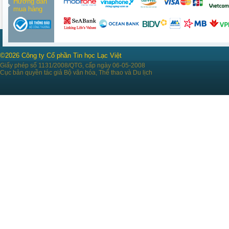
Hướng dẫn
mua hàng
©2026 Công ty Cổ phần Tin học Lạc Việt
Giấy phép số 1131/2008/QTG, cấp ngày 06-05-2008
Cục bản quyền tác giả Bộ văn hóa, Thể thao và Du lịch