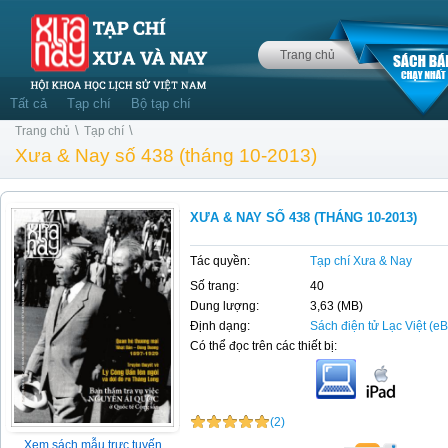
Trang chủ
Tất cả
Tạp chí
Bộ tạp chí
\
\
Trang chủ
Tạp chí
Xưa & Nay số 438 (tháng 10-2013)
XƯA & NAY SỐ 438 (THÁNG 10-2013)
Tác quyền:
Tạp chí Xưa & Nay
Số trang:
40
Dung lượng:
3,63 (MB)
Định dạng:
Sách điện tử Lạc Việt (e
Có thể đọc trên các thiết bị:
(2)
Xem sách mẫu trực tuyến