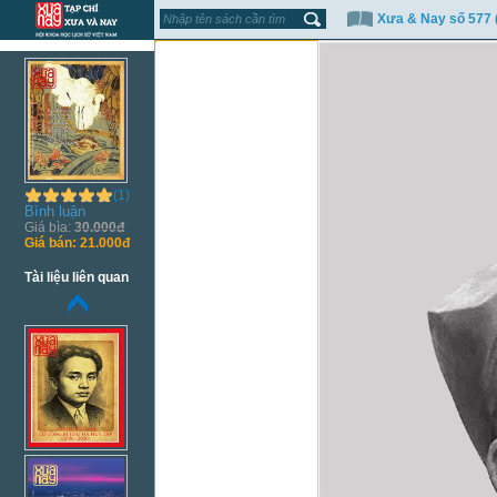
Xưa & Nay số 577 
(1)
Bình luận
Giá bìa:
30.000đ
Giá bán:
21.000đ
Tài liệu liên quan