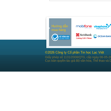
Hướng dẫn
mua hàng
©2026 Công ty Cổ phần Tin học Lạc Việt
Giấy phép số 1131/2008/QTG, cấp ngày 06-05-2
Cục bản quyền tác giả Bộ văn hóa, Thể thao và D