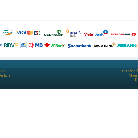
008
Trụ sở: S
u lịch
Miền
Đ