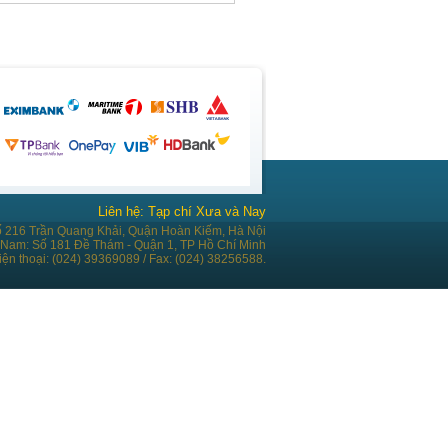
Liên hệ: Tạp chí Xưa và Nay
ố 216 Trần Quang Khải, Quận Hoàn Kiếm, Hà Nội
 Nam: Số 181 Đề Thám - Quận 1, TP Hồ Chí Minh
iện thoại: (024) 39369089 / Fax: (024) 38256588.