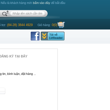
. Nếu là khách hàng mới
bấm vào đây
để bắt đầu
(84-28) 3844 4929
0
(
0
)
 trợ:
Giỏ hàng:
ĐĂNG KÝ TẠI ĐÂY
tin, bình luận, đặt hàng ...