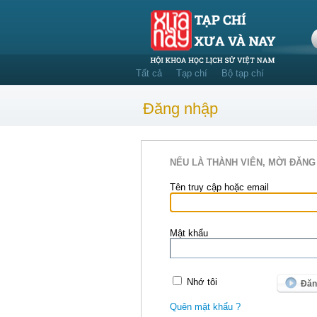
Tất cả
Tạp chí
Bộ tạp chí
Đăng nhập
NẾU LÀ THÀNH VIÊN, MỜI ĐĂNG
Tên truy cập hoặc email
Mật khẩu
Nhớ tôi
Quên mật khẩu ?