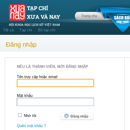
Trang chủ
Tất cả
Tạp chí
Bộ tạp chí
Đăng nhập
NẾU LÀ THÀNH VIÊN, MỜI ĐĂNG NHẬP
Tên truy cập hoặc email
Mật khẩu
Nhớ tôi
Quên mật khẩu ?