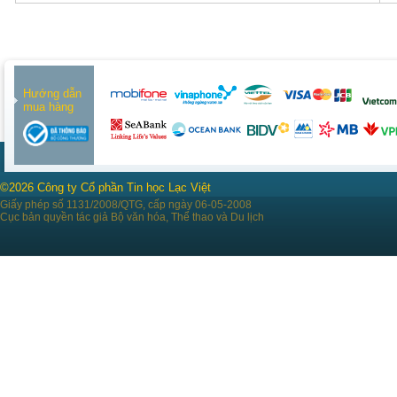
Hướng dẫn
mua hàng
©2026 Công ty Cổ phần Tin học Lạc Việt
Giấy phép số 1131/2008/QTG, cấp ngày 06-05-2008
Cục bản quyền tác giả Bộ văn hóa, Thể thao và Du lịch