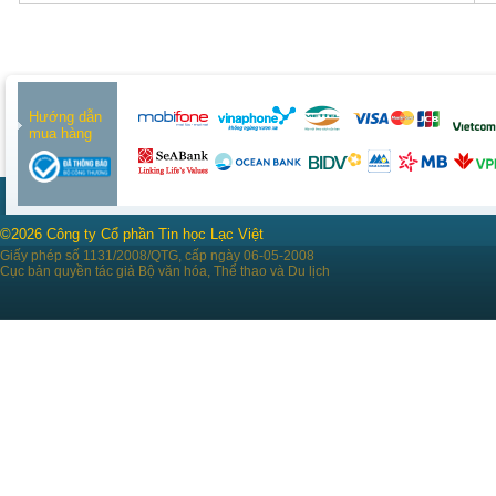
Hướng dẫn
mua hàng
©2026 Công ty Cổ phần Tin học Lạc Việt
Giấy phép số 1131/2008/QTG, cấp ngày 06-05-2008
Cục bản quyền tác giả Bộ văn hóa, Thể thao và Du lịch