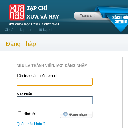
Trang chủ
Tất cả
Tạp chí
Bộ tạp chí
Đăng nhập
NẾU LÀ THÀNH VIÊN, MỜI ĐĂNG NHẬP
Tên truy cập hoặc email
Mật khẩu
Nhớ tôi
Quên mật khẩu ?