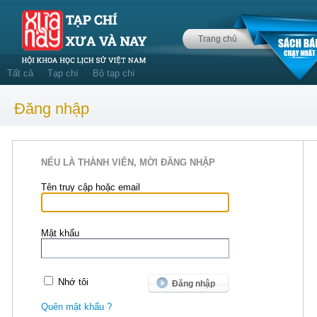
Trang chủ
Tất cả
Tạp chí
Bộ tạp chí
Đăng nhập
NẾU LÀ THÀNH VIÊN, MỜI ĐĂNG NHẬP
Tên truy cập hoặc email
Mật khẩu
Nhớ tôi
Quên mật khẩu ?