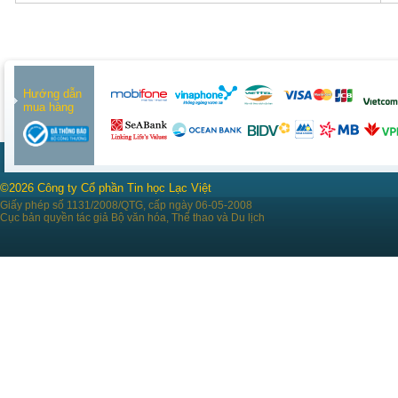
Hướng dẫn
mua hàng
©2026 Công ty Cổ phần Tin học Lạc Việt
Giấy phép số 1131/2008/QTG, cấp ngày 06-05-2008
Cục bản quyền tác giả Bộ văn hóa, Thể thao và Du lịch