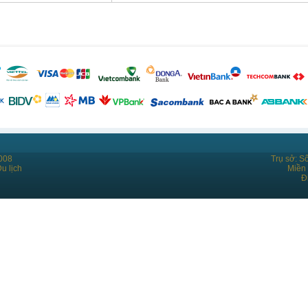
008
Trụ sở: S
u lịch
Miền
Đ