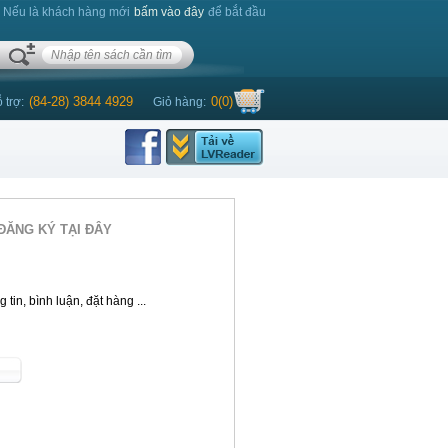
. Nếu là khách hàng mới
bấm vào đây
để bắt đầu
(84-28) 3844 4929
0
(
0
)
 trợ:
Giỏ hàng:
ĐĂNG KÝ TẠI ĐÂY
tin, bình luận, đặt hàng ...