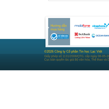
Hướng dẫn
mua hàng
©2026 Công ty Cổ phần Tin học Lạc Việt
Giấy phép số 1131/2008/QTG, cấp ngày 06-05-2
Cục bản quyền tác giả Bộ văn hóa, Thể thao và D