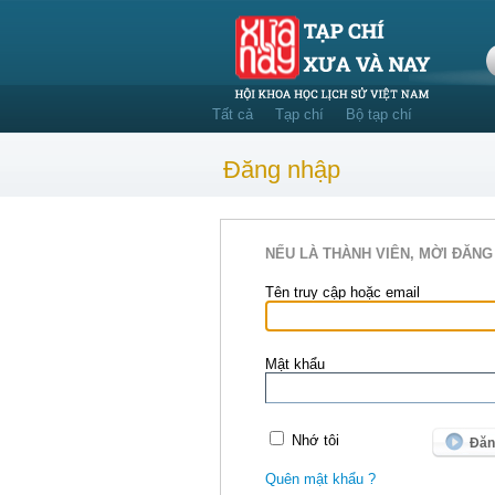
Tất cả
Tạp chí
Bộ tạp chí
Đăng nhập
NẾU LÀ THÀNH VIÊN, MỜI ĐĂNG
Tên truy cập hoặc email
Mật khẩu
Nhớ tôi
Quên mật khẩu ?