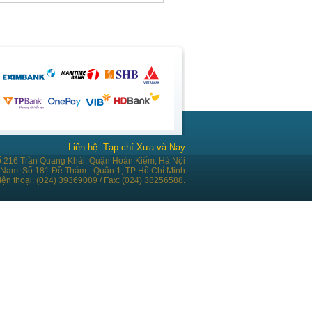
Liên hệ: Tạp chí Xưa và Nay
ố 216 Trần Quang Khải, Quận Hoàn Kiếm, Hà Nội
 Nam: Số 181 Đề Thám - Quận 1, TP Hồ Chí Minh
iện thoại: (024) 39369089 / Fax: (024) 38256588.