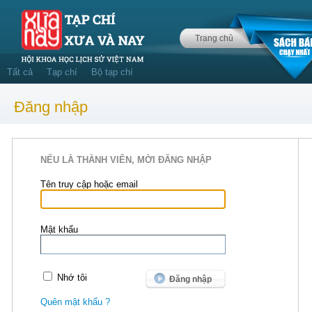
Trang chủ
Tất cả
Tạp chí
Bộ tạp chí
Đăng nhập
NẾU LÀ THÀNH VIÊN, MỜI ĐĂNG NHẬP
Tên truy cập hoặc email
Mật khẩu
Nhớ tôi
Quên mật khẩu ?