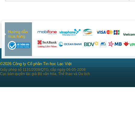
Hướng dẫn
mua hàng
©2026 Công ty Cổ phần Tin học Lạc Việt
Giấy phép số 1131/2008/QTG, cấp ngày 06-05-2008
Cục bản quyền tác giả Bộ văn hóa, Thể thao và Du lịch