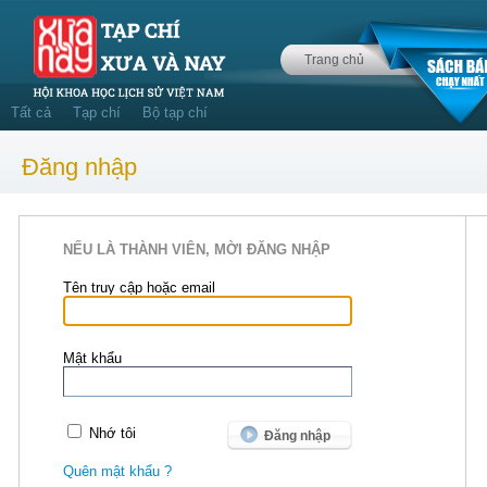
Trang chủ
Tất cả
Tạp chí
Bộ tạp chí
Đăng nhập
NẾU LÀ THÀNH VIÊN, MỜI ĐĂNG NHẬP
Tên truy cập hoặc email
Mật khẩu
Nhớ tôi
Quên mật khẩu ?