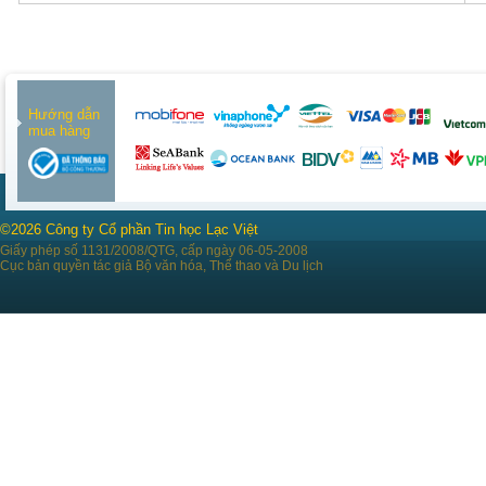
Hướng dẫn
mua hàng
©2026 Công ty Cổ phần Tin học Lạc Việt
Giấy phép số 1131/2008/QTG, cấp ngày 06-05-2008
Cục bản quyền tác giả Bộ văn hóa, Thể thao và Du lịch