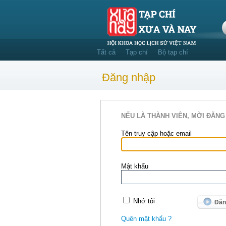
Tất cả
Tạp chí
Bộ tạp chí
Đăng nhập
NẾU LÀ THÀNH VIÊN, MỜI ĐĂNG
Tên truy cập hoặc email
Mật khẩu
Nhớ tôi
Quên mật khẩu ?