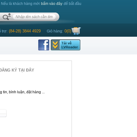
. Nếu là khách hàng mới
bấm vào đây
để bắt đầu
(84-28) 3844 4929
0
(
0
)
 trợ:
Giỏ hàng:
ĐĂNG KÝ TẠI ĐÂY
tin, bình luận, đặt hàng ...