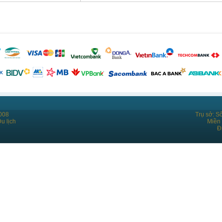
008
Trụ sở: S
u lịch
Miền
Đ