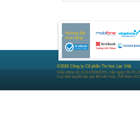
Hướng dẫn
mua hàng
©2026 Công ty Cổ phần Tin học Lạc Việt
Giấy phép số 1131/2008/QTG, cấp ngày 06-05-2
Cục bản quyền tác giả Bộ văn hóa, Thể thao và D