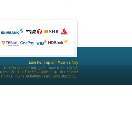
Liên hệ: Tạp chí Xưa và Nay
ố 216 Trần Quang Khải, Quận Hoàn Kiếm, Hà Nội
 Nam: Số 181 Đề Thám - Quận 1, TP Hồ Chí Minh
iện thoại: (024) 39369089 / Fax: (024) 38256588.