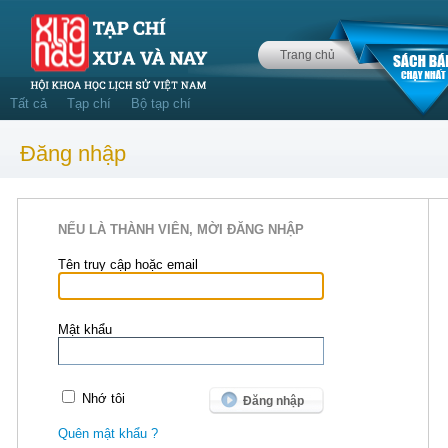
Trang chủ
Tất cả
Tạp chí
Bộ tạp chí
Đăng nhập
NẾU LÀ THÀNH VIÊN, MỜI ĐĂNG NHẬP
Tên truy cập hoặc email
Mật khẩu
Nhớ tôi
Quên mật khẩu ?