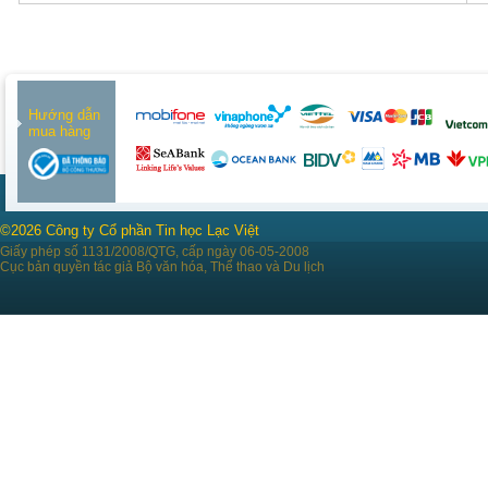
Hướng dẫn
mua hàng
©2026 Công ty Cổ phần Tin học Lạc Việt
Giấy phép số 1131/2008/QTG, cấp ngày 06-05-2008
Cục bản quyền tác giả Bộ văn hóa, Thể thao và Du lịch