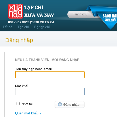
Trang chủ
Tất cả
Tạp chí
Bộ tạp chí
Đăng nhập
NẾU LÀ THÀNH VIÊN, MỜI ĐĂNG NHẬP
Tên truy cập hoặc email
Mật khẩu
Nhớ tôi
Quên mật khẩu ?