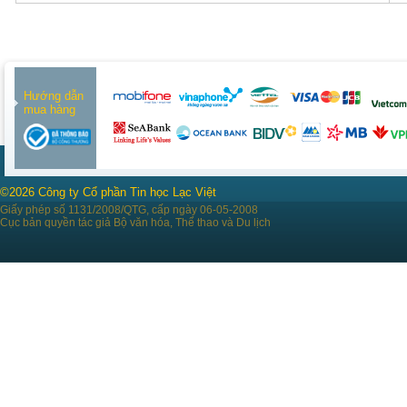
Hướng dẫn
mua hàng
©2026 Công ty Cổ phần Tin học Lạc Việt
Giấy phép số 1131/2008/QTG, cấp ngày 06-05-2008
Cục bản quyền tác giả Bộ văn hóa, Thể thao và Du lịch